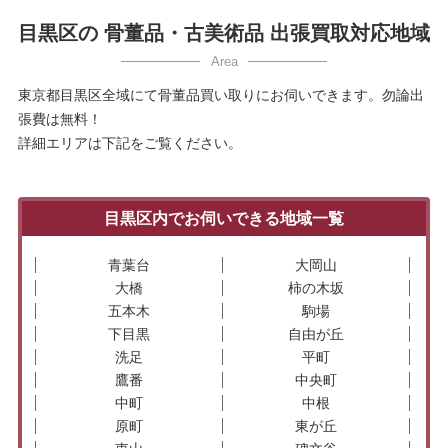
目黒区の 骨董品・古美術品 出張買取対応地域
東京都目黒区全域にて骨董品買い取りにお伺いできます。勿論出
張費は無料！
詳細エリアは下記をご覧ください。
目黒区内でお伺いできる地域一覧
青葉台
大岡山
大橋
柿の木坂
五本木
駒場
下目黒
自由が丘
洗足
平町
鷹番
中央町
中町
中根
原町
東が丘