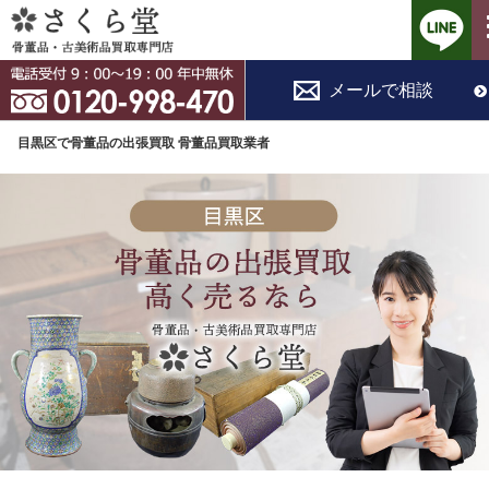
コ
メールで相談
ン
テ
目黒区で骨董品の出張買取 骨董品買取業者
ン
ツ
へ
ス
キ
ッ
プ