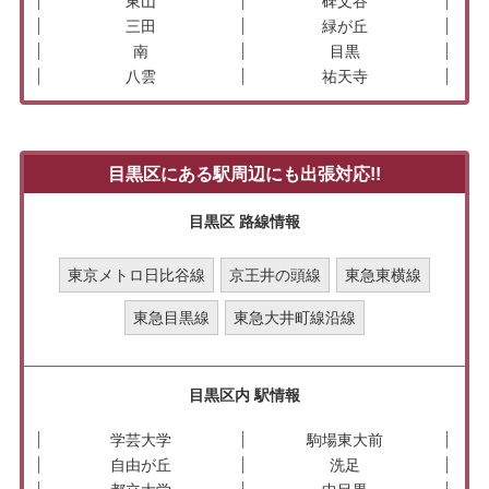
東山
碑文谷
三田
緑が丘
南
目黒
八雲
祐天寺
目黒区にある駅周辺にも出張対応!!
目黒区 路線情報
東京メトロ日比谷線
京王井の頭線
東急東横線
東急目黒線
東急大井町線沿線
目黒区内 駅情報
学芸大学
駒場東大前
自由が丘
洗足