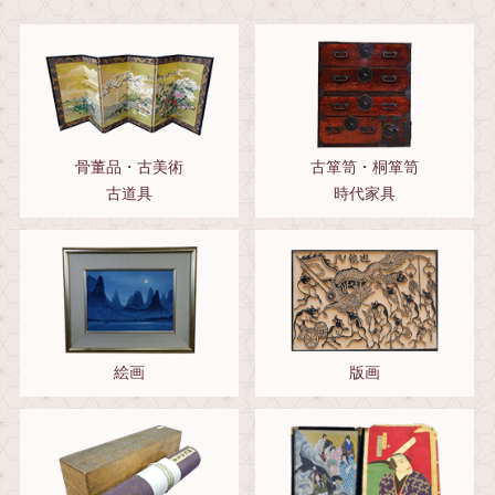
骨董品・古美術
古箪笥・桐箪笥
古道具
時代家具
絵画
版画