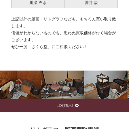
川瀬 巴水
菅井 汲
上記以外の版画・リトグラフなども、もちろん買い取り致
します。
価値がわからないものでも、思わぬ買取価格が付く場合が
ございます。
ぜひ一度「さくら堂」にご相談ください！
目次
[
表示
]