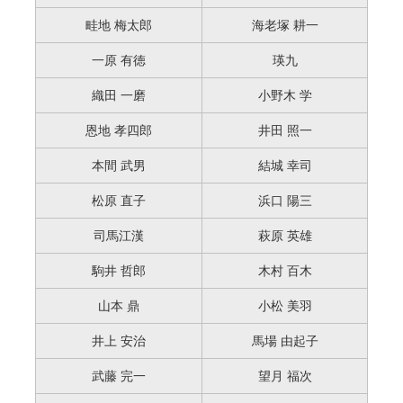
畦地 梅太郎
海老塚 耕一
一原 有徳
瑛九
織田 一磨
小野木 学
恩地 孝四郎
井田 照一
本間 武男
結城 幸司
松原 直子
浜口 陽三
司馬江漢
萩原 英雄
駒井 哲郎
木村 百木
山本 鼎
小松 美羽
井上 安治
馬場 由起子
武藤 完一
望月 福次