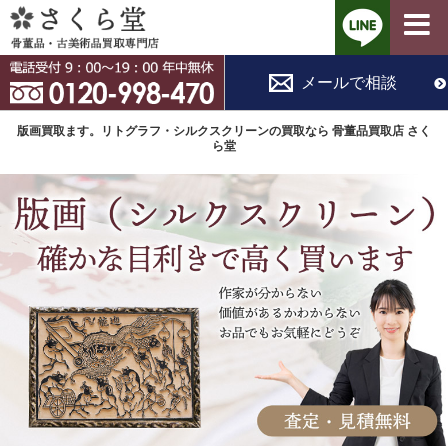
コ
メールで相談
ン
テ
版画買取ます。リトグラフ・シルクスクリーンの買取なら 骨董品買取店 さく
ン
ら堂
ツ
へ
ス
キ
ッ
プ