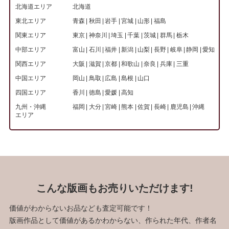
北海道エリア
北海道
東北エリア
青森
秋田
岩手
宮城
山形
福島
関東エリア
東京
神奈川
埼玉
千葉
茨城
群馬
栃木
中部エリア
富山
石川
福井
新潟
山梨
長野
岐阜
静岡
愛知
関西エリア
大阪
滋賀
京都
和歌山
奈良
兵庫
三重
中国エリア
岡山
鳥取
広島
島根
山口
四国エリア
香川
徳島
愛媛
高知
九州・沖縄
福岡
大分
宮崎
熊本
佐賀
長崎
鹿児島
沖縄
エリア
こんな版画もお売りいただけます!
価値がわからないお品なども査定可能です！
版画作品として価値があるかわからない、作られた年代、作者名