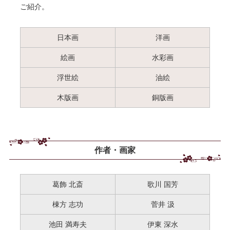
ご紹介。
日本画
洋画
絵画
水彩画
浮世絵
油絵
木版画
銅版画
作者・画家
葛飾 北斎
歌川 国芳
棟方 志功
菅井 汲
池田 満寿夫
伊東 深水