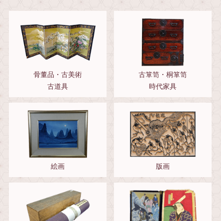
骨董品・古美術
古箪笥・桐箪笥
古道具
時代家具
絵画
版画