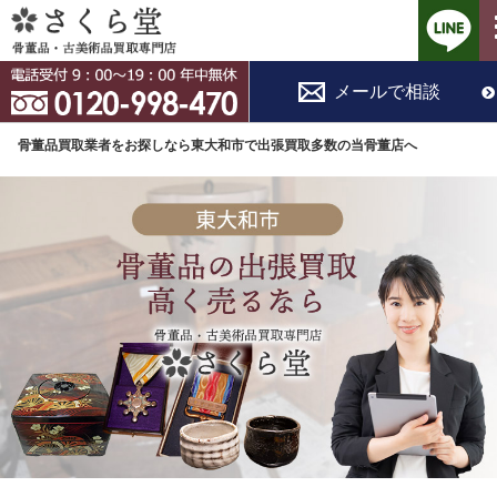
コ
メールで相談
ン
テ
骨董品買取業者をお探しなら東大和市で出張買取多数の当骨董店へ
ン
ツ
へ
ス
キ
ッ
プ