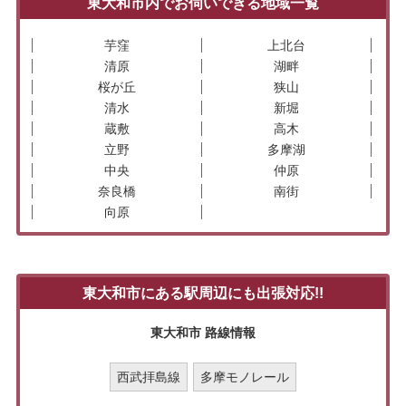
東大和市内でお伺いできる地域一覧
芋窪
上北台
清原
湖畔
桜が丘
狭山
清水
新堀
蔵敷
高木
立野
多摩湖
中央
仲原
奈良橋
南街
向原
東大和市にある駅周辺にも出張対応!!
東大和市 路線情報
西武拝島線
多摩モノレール