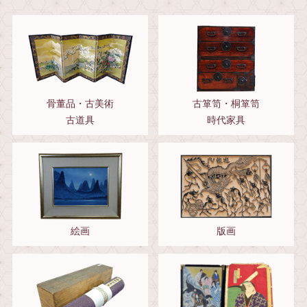
骨董品・古美術
古箪笥・桐箪笥
古道具
時代家具
絵画
版画