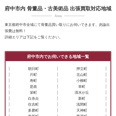
府中市内 骨董品・古美術品 出張買取対応地域
東京都府中市全域にて骨董品買い取りにお伺いできます。勿論出
張費は無料！
詳細エリアは下記をご覧ください。
府中市内でお伺いできる地域一覧
朝日町
押立町
片町
北山町
寿町
小柳町
是政
幸町
栄町
清水が丘
白糸台
新町
住吉町
浅間町
多磨町
天神町