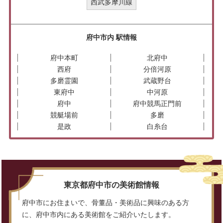
西武多摩川線
府中市内 駅情報
府中本町
北府中
西府
分倍河原
多磨霊園
武蔵野台
東府中
中河原
府中
府中競馬正門前
競艇場前
多磨
是政
白糸台
東京都府中市の美術館情報
府中市にお住まいで、骨董品・美術品に興味のある方
に、府中市内にある美術館をご紹介いたします。