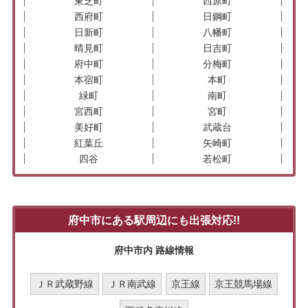
東芝町
西原町
西府町
日鋼町
日新町
八幡町
晴見町
日吉町
府中町
分梅町
本宿町
本町
緑町
南町
宮西町
宮町
美好町
武蔵台
紅葉丘
矢崎町
四谷
若松町
府中市にある駅周辺にも出張対応!!
府中市内 路線情報
ＪＲ武蔵野線
ＪＲ南武線
京王線
京王競馬場線