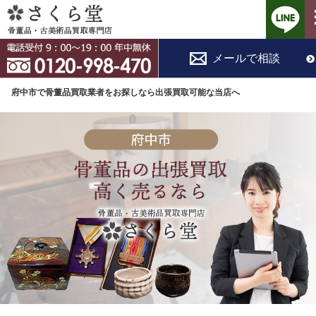
コ
メールで相談
ン
テ
府中市で骨董品買取業者をお探しなら出張買取可能な当店へ
ン
ツ
へ
ス
キ
ッ
プ