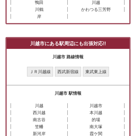
鴨田
川越
川鶴
かわつる三芳野
岸
川越市にある駅周辺にも出張対応!!
川越市 路線情報
ＪＲ川越線
西武新宿線
東武東上線
川越市 駅情報
川越
川越市
西川越
本川越
南古谷
的場
笠幡
南大塚
新河岸
霞ケ関