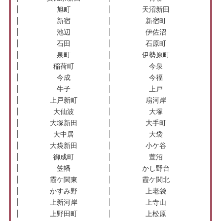
旭町
天沼新田
新宿
新宿町
池辺
伊佐沼
石田
石原町
泉町
伊勢原町
稲荷町
今泉
今成
今福
牛子
上戸
上戸新町
扇河岸
大仙波
大塚
大塚新田
大手町
大中居
大袋
大袋新田
小ケ谷
御成町
萱沼
笠幡
かし野台
霞ケ関東
霞ケ関北
かすみ野
上老袋
上新河岸
上寺山
上野田町
上松原