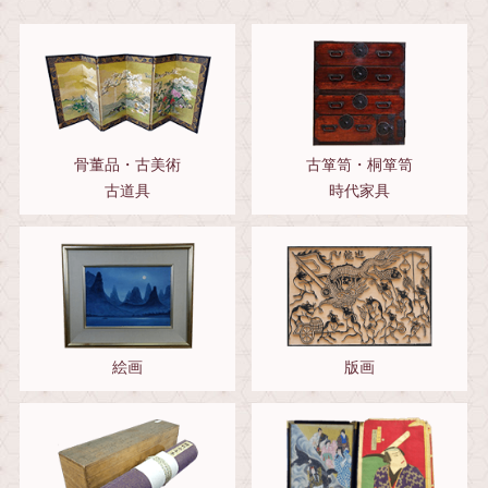
骨董品・古美術
古箪笥・桐箪笥
古道具
時代家具
絵画
版画