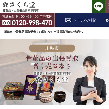
コ
メールで相談
ン
テ
川越市で骨董品買取業者をお探しなら出張買取可能な当店へ
ン
ツ
へ
ス
キ
ッ
プ