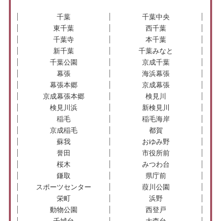
千葉
千葉中央
東千葉
西千葉
千葉寺
本千葉
新千葉
千葉みなと
千葉公園
京成千葉
幕張
海浜幕張
幕張本郷
京成幕張
京成幕張本郷
検見川
検見川浜
新検見川
稲毛
稲毛海岸
京成稲毛
都賀
蘇我
おゆみ野
誉田
市役所前
桜木
みつわ台
鎌取
県庁前
スポーツセンター
葭川公園
栄町
浜野
動物公園
西登戸