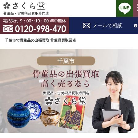
コ
メールで相談
ン
テ
千葉市で骨董品の出張買取 骨董品買取業者
ン
ツ
へ
ス
キ
ッ
プ