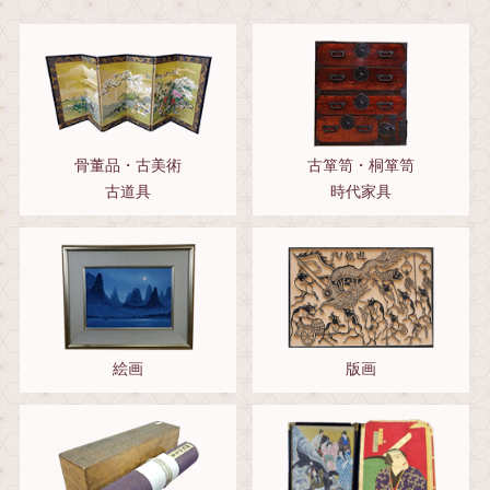
骨董品・古美術
古箪笥・桐箪笥
古道具
時代家具
絵画
版画