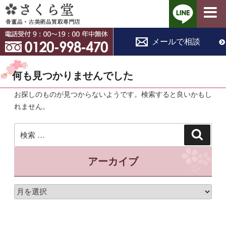
コ
メールで相談
ン
テ
ン
何も見つかりませんでした
ツ
へ
お探しのものが見つからないようです。検索すると良いかもし
ス
れません。
キ
検
ッ
検
索
索:
プ
アーカイブ
ア
ー
カ